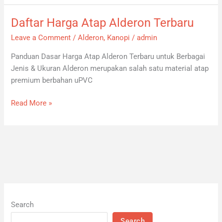
Daftar Harga Atap Alderon Terbaru
Daftar
Harga
Leave a Comment
/
Alderon
,
Kanopi
/
admin
Atap
Panduan Dasar Harga Atap Alderon Terbaru untuk Berbagai
Alderon
Jenis & Ukuran Alderon merupakan salah satu material atap
Terbaru
premium berbahan uPVC
Read More »
Search
Search