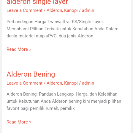
alderon single layer
alderon
single
Leave a Comment
/
Alderon
,
Kanopi
/
admin
layer
Perbandingan Harga Twinwall vs RS/Single Layer:
Memahami Pilihan Terbaik untuk Kebutuhan Anda Dalam
dunia material atap uPVC, dua jenis Alderon
Read More »
Alderon Bening
Alderon
Bening
Leave a Comment
/
Alderon
,
Kanopi
/
admin
Alderon Bening: Panduan Lengkap, Harga, dan Kelebihan
untuk Kebutuhan Anda Alderon bening kini menjadi pilihan
favorit bagi pemilik rumah, pemilik
Read More »