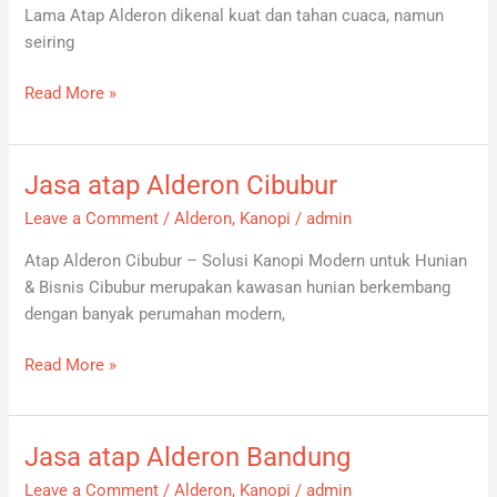
Lama Atap Alderon dikenal kuat dan tahan cuaca, namun
seiring
Read More »
Jasa atap Alderon Cibubur
Jasa
atap
Leave a Comment
/
Alderon
,
Kanopi
/
admin
Alderon
Atap Alderon Cibubur – Solusi Kanopi Modern untuk Hunian
Cibubur
& Bisnis Cibubur merupakan kawasan hunian berkembang
dengan banyak perumahan modern,
Read More »
Jasa atap Alderon Bandung
Jasa
atap
Leave a Comment
/
Alderon
,
Kanopi
/
admin