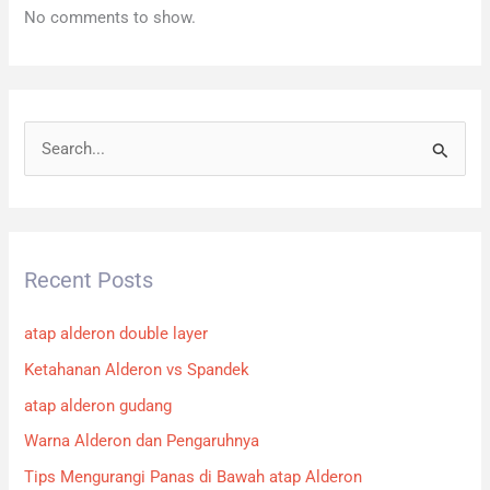
No comments to show.
S
e
a
r
Recent Posts
c
h
atap alderon double layer
f
Ketahanan Alderon vs Spandek
o
atap alderon gudang
r
:
Warna Alderon dan Pengaruhnya
Tips Mengurangi Panas di Bawah atap Alderon