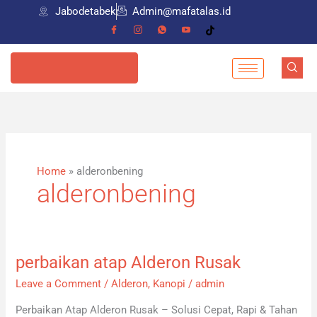
Skip
Jabodetabek
Admin@mafatalas.id
to
content
085798559274
Home
»
alderonbening
alderonbening
perbaikan atap Alderon Rusak
perbaikan
atap
Leave a Comment
/
Alderon
,
Kanopi
/
admin
Alderon
Perbaikan Atap Alderon Rusak – Solusi Cepat, Rapi & Tahan
Rusak