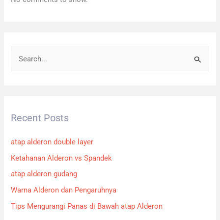
S
e
a
r
Recent Posts
c
h
atap alderon double layer
f
Ketahanan Alderon vs Spandek
o
atap alderon gudang
r
:
Warna Alderon dan Pengaruhnya
Tips Mengurangi Panas di Bawah atap Alderon