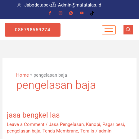
Skip
Jabodetabek
Admin@mafatalas.id
to
content
085798559274
Home
»
pengelasan baja
pengelasan baja
jasa bengkel las
jasa
bengkel
Leave a Comment
/
Jasa Pengelasan
,
Kanopi
,
Pagar besi
,
las
pengelasan baja
,
Tenda Membrane
,
Teralis
/
admin