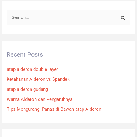
S
e
a
r
Recent Posts
c
h
atap alderon double layer
f
Ketahanan Alderon vs Spandek
o
atap alderon gudang
r
:
Warna Alderon dan Pengaruhnya
Tips Mengurangi Panas di Bawah atap Alderon