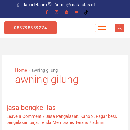
Skip
Jabodetabek
Admin@mafatalas.id
to
content
Home
»
awning gilung
awning gilung
jasa bengkel las
jasa
bengkel
Leave a Comment
/
Jasa Pengelasan
,
Kanopi
,
Pagar besi
,
las
pengelasan baja
,
Tenda Membrane
,
Teralis
/
admin