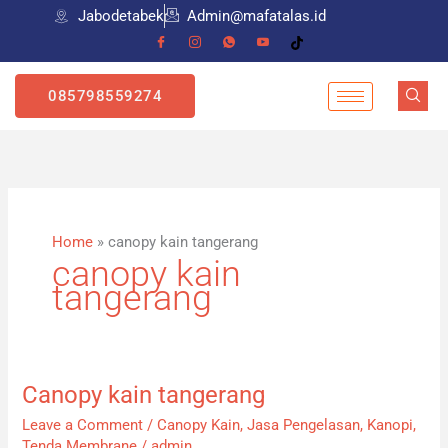
Skip
Jabodetabek
Admin@mafatalas.id
to
content
085798559274
Home
»
canopy kain tangerang
canopy kain
tangerang
Canopy kain tangerang
Canopy
kain
Leave a Comment
/
Canopy Kain
,
Jasa Pengelasan
,
Kanopi
,
tangerang
Tenda Membrane
/
admin