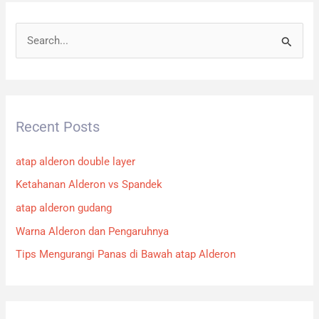
S
e
a
r
Recent Posts
c
h
atap alderon double layer
f
Ketahanan Alderon vs Spandek
o
atap alderon gudang
r
:
Warna Alderon dan Pengaruhnya
Tips Mengurangi Panas di Bawah atap Alderon