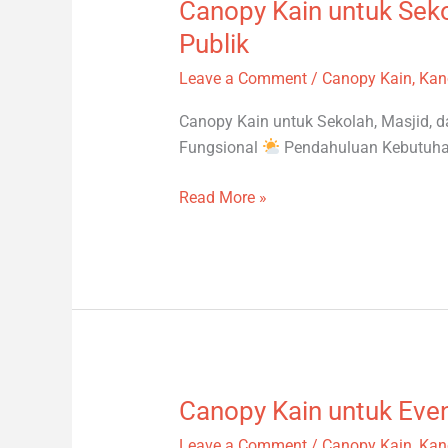
Canopy Kain untuk Sekol
Canopy
Kain
Publik
untuk
Leave a Comment
/
Canopy Kain
,
Kan
Sekolah,
Masjid,
Canopy Kain untuk Sekolah, Masjid, dan
dan
Fungsional
Pendahuluan Kebutuha
Fasilitas
Publik
Read More »
Canopy Kain untuk Eve
Canopy
Kain
Leave a Comment
/
Canopy Kain
,
Kan