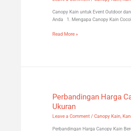
untuk
Event
Canopy Kain untuk Event Outdoor dan B
Outdoor
Anda 1. Mengapa Canopy Kain Coco
dan
Bazar
Read More »
Perbandingan Harga Ca
Perbandingan
Harga
Ukuran
Canopy
Leave a Comment
/
Canopy Kain
,
Kan
Kain
Berdasarkan
Perbandingan Harga Canopy Kain Berd