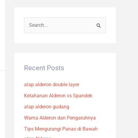
S
e
a
r
c
Recent Posts
h
atap alderon double layer
f
o
Ketahanan Alderon vs Spandek
r
atap alderon gudang
:
Warna Alderon dan Pengaruhnya
Tips Mengurangi Panas di Bawah