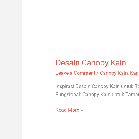
Desain Canopy Kain
Desain
Canopy
Leave a Comment
/
Canopy Kain
,
Kan
Kain
Inspirasi Desain Canopy Kain untu
Fungsional: Canopy Kain untuk Tam
Read More »