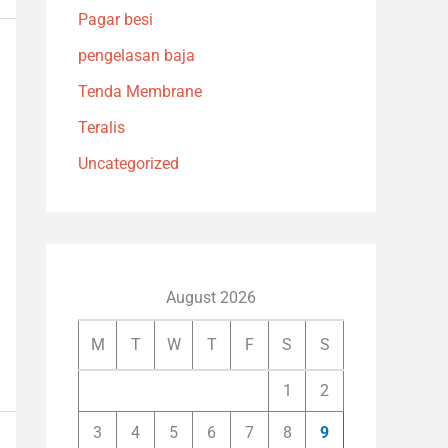
Pagar besi
pengelasan baja
Tenda Membrane
Teralis
Uncategorized
August 2026
M
T
W
T
F
S
S
1
2
3
4
5
6
7
8
9