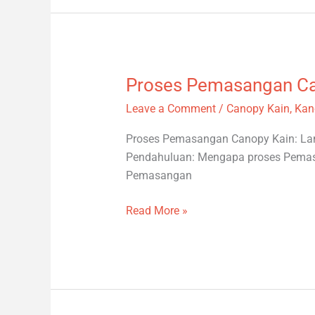
Proses Pemasangan Ca
Proses
Pemasangan
Leave a Comment
/
Canopy Kain
,
Kan
Canopy
Kain
Proses Pemasangan Canopy Kain: Lan
Pendahuluan: Mengapa proses Pemas
Pemasangan
Read More »