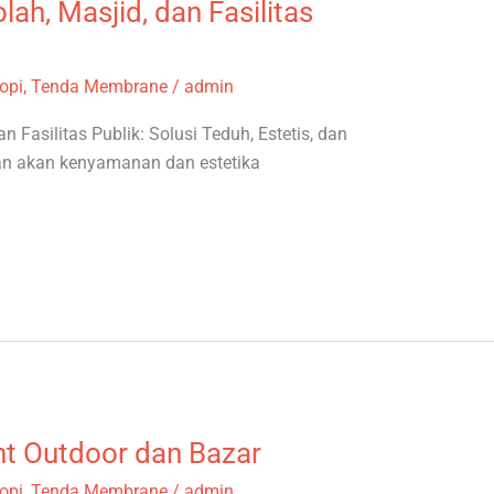
ah, Masjid, dan Fasilitas
opi
,
Tenda Membrane
/
admin
 Fasilitas Publik: Solusi Teduh, Estetis, dan
n akan kenyamanan dan estetika
nt Outdoor dan Bazar
opi
,
Tenda Membrane
/
admin