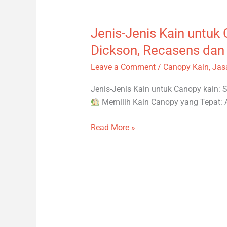
Jenis-Jenis Kain untuk 
Jenis-
Jenis
Dickson, Recasens dan 
Kain
Leave a Comment
/
Canopy Kain
,
Jas
untuk
Canopy
Jenis-Jenis Kain untuk Canopy kain: S
kain
Memilih Kain Canopy yang Tepat: 
:
Sunbrella,
Read More »
Dickson,
Recasens
dan
Pilihan
Lainnya