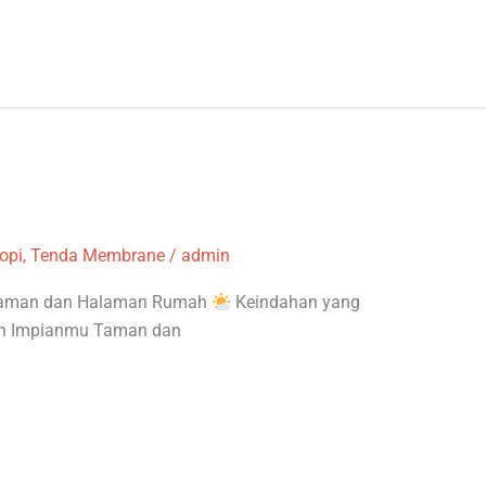
opi
,
Tenda Membrane
/
admin
k Taman dan Halaman Rumah
Keindahan yang
an Impianmu Taman dan