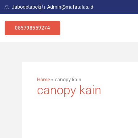
Skip
Jabodetabek
Admin@mafatalas.id
to
content
085798559274
Home
»
canopy kain
canopy kain