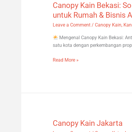
Canopy Kain Bekasi: Sol
Canopy
Kain
untuk Rumah & Bisnis 
Bekasi:
Leave a Comment
/
Canopy Kain
,
Kan
Solusi
Estetis
Mengenal Canopy Kain Bekasi: Ant
dan
satu kota dengan perkembangan proper
Fungsional
untuk
Read More »
Rumah
&
Bisnis
Anda
Canopy Kain Jakarta
Canopy
Kain