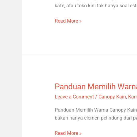
Jenis
kafe, atau toko kini tak hanya soal este
&
Ukuran
Read More »
Panduan Memilih Warn
Panduan
Memilih
Leave a Comment
/
Canopy Kain
,
Kan
Warna
Canopy
Panduan Memilih Warna Canopy Kain 
Kain
bukan hanya elemen pelindung dari p
Read More »