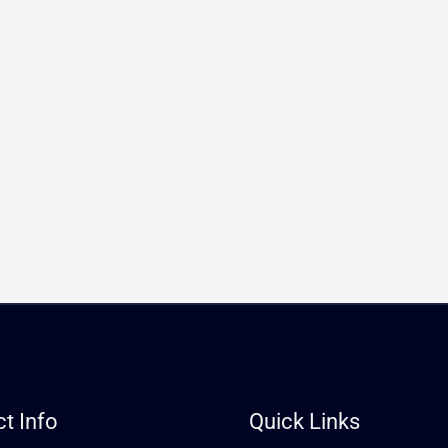
t Info
Quick Links