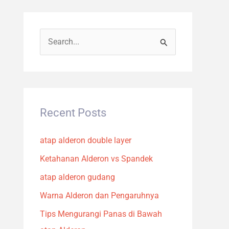
S
e
a
r
c
Recent Posts
h
atap alderon double layer
f
o
Ketahanan Alderon vs Spandek
r
atap alderon gudang
:
Warna Alderon dan Pengaruhnya
Tips Mengurangi Panas di Bawah