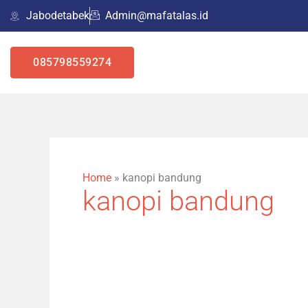
Skip
Jabodetabek
Admin@mafatalas.id
to
content
085798559274
Home
»
kanopi bandung
kanopi bandung