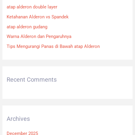
h
atap alderon double layer
f
Ketahanan Alderon vs Spandek
o
atap alderon gudang
r
:
Warna Alderon dan Pengaruhnya
Tips Mengurangi Panas di Bawah atap Alderon
Recent Comments
Archives
December 2025