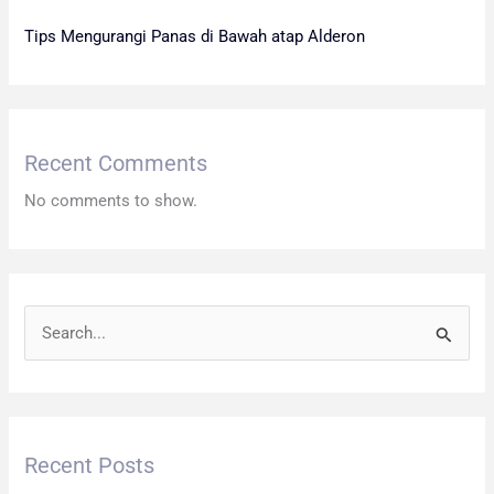
Tips Mengurangi Panas di Bawah atap Alderon
Recent Comments
No comments to show.
S
e
a
r
Recent Posts
c