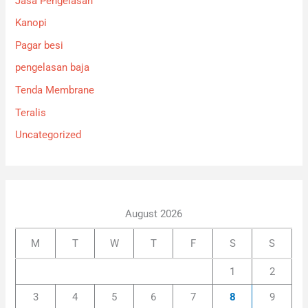
Jasa Pengelasan
Kanopi
Pagar besi
pengelasan baja
Tenda Membrane
Teralis
Uncategorized
August 2026
M
T
W
T
F
S
S
1
2
3
4
5
6
7
8
9