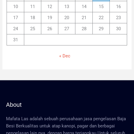
10
11
12
13
14
15
16
17
18
19
20
21
22
23
24
25
26
27
28
29
30
31
« Dec
About
Mafata Las adalah sebuah perusahaan jasa pengelasan Baja
Besi Berkualitas untuk atap kanopi, pagar dan berbagai
pengelasan lain nya dengan harga terjangkau Untuk seluruh