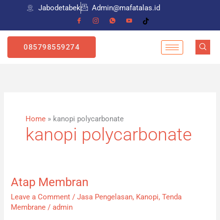
Skip
Jabodetabek
Admin@mafatalas.id
to
content
085798559274
Home
»
kanopi polycarbonate
kanopi polycarbonate
Atap Membran
Atap
Membran
Leave a Comment
/
Jasa Pengelasan
,
Kanopi
,
Tenda
Membrane
/
admin