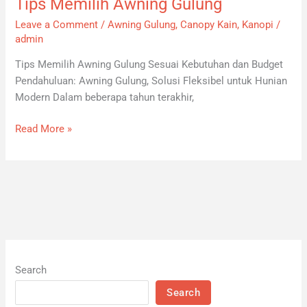
Tips Memilih Awning Gulung
Tips
Memilih
Leave a Comment
/
Awning Gulung
,
Canopy Kain
,
Kanopi
/
Awning
admin
Gulung
Tips Memilih Awning Gulung Sesuai Kebutuhan dan Budget
Pendahuluan: Awning Gulung, Solusi Fleksibel untuk Hunian
Modern Dalam beberapa tahun terakhir,
Read More »
Search
Search