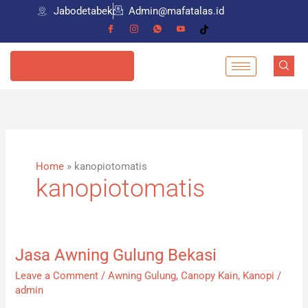
Skip
Jabodetabek
Admin@mafatalas.id
to
content
085798559274
Home
»
kanopiotomatis
kanopiotomatis
Jasa Awning Gulung Bekasi
Jasa
Awning
Leave a Comment
/
Awning Gulung
,
Canopy Kain
,
Kanopi
/
Gulung
admin
Bekasi