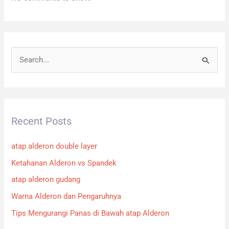
S
e
a
r
Recent Posts
c
h
atap alderon double layer
f
Ketahanan Alderon vs Spandek
o
atap alderon gudang
r
:
Warna Alderon dan Pengaruhnya
Tips Mengurangi Panas di Bawah atap Alderon