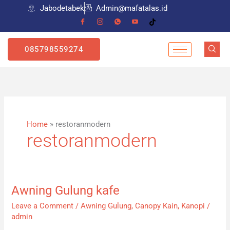
Skip
Jabodetabek
Admin@mafatalas.id
to
content
085798559274
Home
»
restoranmodern
restoranmodern
Awning Gulung kafe
Awning
Gulung
Leave a Comment
/
Awning Gulung
,
Canopy Kain
,
Kanopi
/
kafe
admin