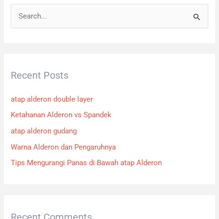
S
e
a
r
Recent Posts
c
h
atap alderon double layer
f
Ketahanan Alderon vs Spandek
o
atap alderon gudang
r
:
Warna Alderon dan Pengaruhnya
Tips Mengurangi Panas di Bawah atap Alderon
Recent Comments