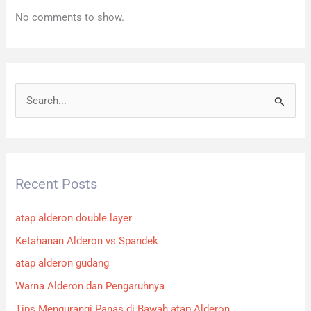
No comments to show.
S
e
a
r
Recent Posts
c
h
atap alderon double layer
f
Ketahanan Alderon vs Spandek
o
atap alderon gudang
r
:
Warna Alderon dan Pengaruhnya
Tips Mengurangi Panas di Bawah atap Alderon