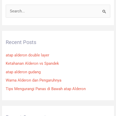
S
e
a
r
Recent Posts
c
h
atap alderon double layer
f
Ketahanan Alderon vs Spandek
o
atap alderon gudang
r
:
Warna Alderon dan Pengaruhnya
Tips Mengurangi Panas di Bawah atap Alderon