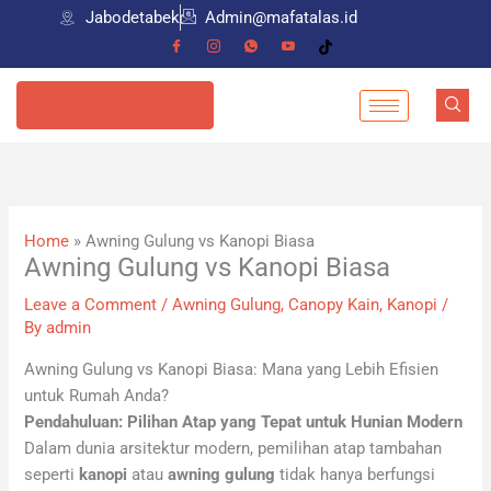
Skip
Jabodetabek
Admin@mafatalas.id
to
content
085798559274
Home
»
Awning Gulung vs Kanopi Biasa
Awning Gulung vs Kanopi Biasa
Leave a Comment
/
Awning Gulung
,
Canopy Kain
,
Kanopi
/
By
admin
Awning Gulung vs Kanopi Biasa: Mana yang Lebih Efisien
untuk Rumah Anda?
Pendahuluan: Pilihan Atap yang Tepat untuk Hunian Modern
Dalam dunia arsitektur modern, pemilihan atap tambahan
seperti
kanopi
atau
awning gulung
tidak hanya berfungsi