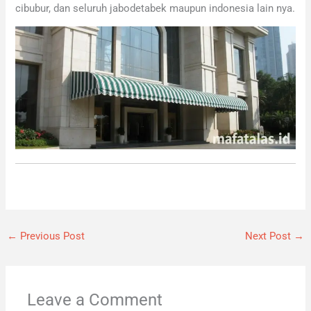
cibubur, dan seluruh jabodetabek maupun indonesia lain nya.
←
Previous Post
Next Post
→
Leave a Comment