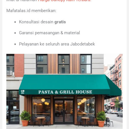
Mafatalas.id memberikan:
Konsultasi desain
gratis
Garansi pemasangan & material
Pelayanan ke seluruh area Jabodetabek