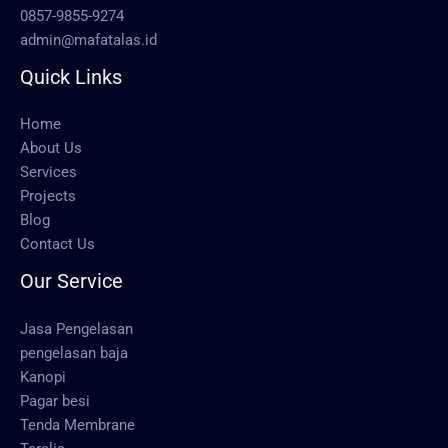
0857-9855-9274
admin@mafatalas.id
Quick Links
Home
About Us
Services
Projects
Blog
Contact Us
Our Service
Jasa Pengelasan
pengelasan baja
Kanopi
Pagar besi
Tenda Membrane