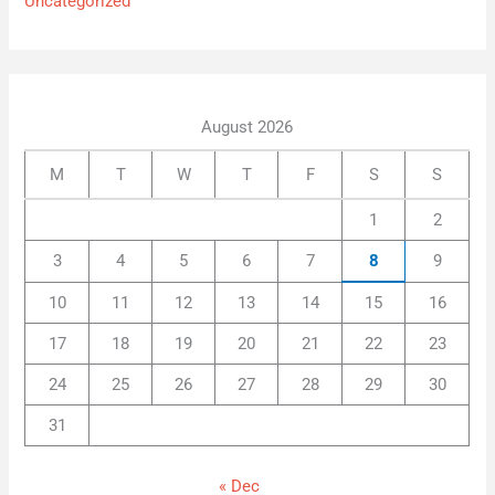
Uncategorized
August 2026
M
T
W
T
F
S
S
1
2
3
4
5
6
7
8
9
10
11
12
13
14
15
16
17
18
19
20
21
22
23
24
25
26
27
28
29
30
31
« Dec