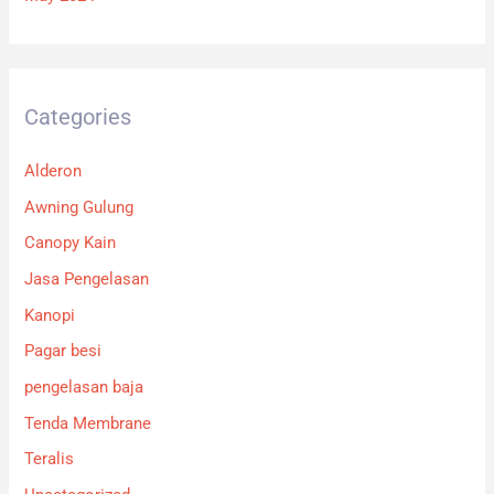
Categories
Alderon
Awning Gulung
Canopy Kain
Jasa Pengelasan
Kanopi
Pagar besi
pengelasan baja
Tenda Membrane
Teralis