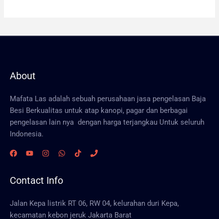
About
Mafata Las adalah sebuah perusahaan jasa pengelasan Baja
Besi Berkualitas untuk atap kanopi, pagar dan berbagai
pengelasan lain nya dengan harga terjangkau Untuk seluruh
Indonesia.
Contact Info
Jalan Kepa listrik RT 06, RW 04, kelurahan duri Kepa,
kecamatan kebon jeruk Jakarta Barat