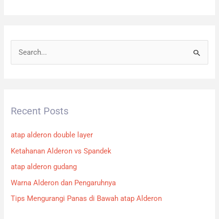
S
e
a
r
Recent Posts
c
h
atap alderon double layer
f
Ketahanan Alderon vs Spandek
o
atap alderon gudang
r
:
Warna Alderon dan Pengaruhnya
Tips Mengurangi Panas di Bawah atap Alderon