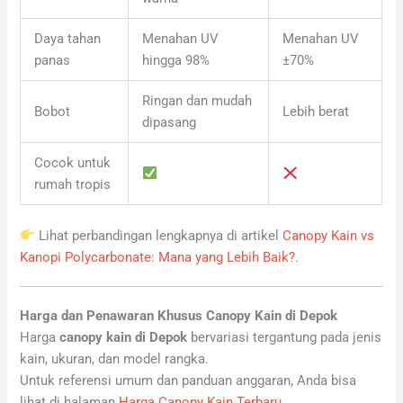
Daya tahan
Menahan UV
Menahan UV
panas
hingga 98%
±70%
Ringan dan mudah
Bobot
Lebih berat
dipasang
Cocok untuk
rumah tropis
Lihat perbandingan lengkapnya di artikel
Canopy Kain vs
Kanopi Polycarbonate: Mana yang Lebih Baik?.
Harga dan Penawaran Khusus Canopy Kain di Depok
Harga
canopy kain di Depok
bervariasi tergantung pada jenis
kain, ukuran, dan model rangka.
Untuk referensi umum dan panduan anggaran, Anda bisa
lihat di halaman
Harga Canopy Kain Terbaru.