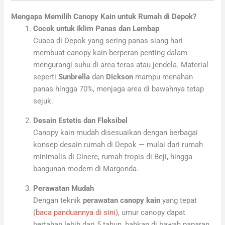
Mengapa Memilih Canopy Kain untuk Rumah di Depok?
Cocok untuk Iklim Panas dan Lembap
Cuaca di Depok yang sering panas siang hari
membuat canopy kain berperan penting dalam
mengurangi suhu di area teras atau jendela. Material
seperti
Sunbrella
dan
Dickson
mampu menahan
panas hingga 70%, menjaga area di bawahnya tetap
sejuk.
Desain Estetis dan Fleksibel
Canopy kain mudah disesuaikan dengan berbagai
konsep desain rumah di Depok — mulai dari rumah
minimalis di Cinere, rumah tropis di Beji, hingga
bangunan modern di Margonda.
Perawatan Mudah
Dengan teknik
perawatan canopy kain
yang tepat
(
baca panduannya di sini
), umur canopy dapat
bertahan lebih dari 5 tahun, bahkan di bawah paparan