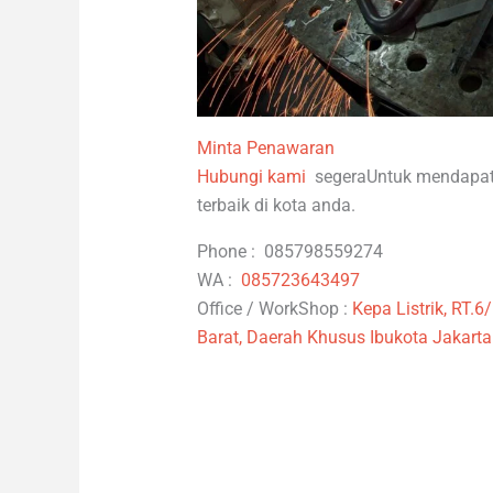
Minta Penawaran
Hubungi kami
segeraUntuk mendapatka
terbaik di kota anda.
Phone : 085798559274
WA :
085723643497
Office / WorkShop :
Kepa Listrik, RT.6
Barat, Daerah Khusus Ibukota Jakart