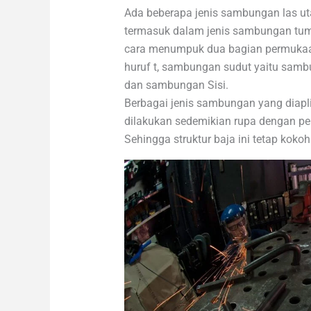
Ada beberapa jenis sambungan las u
termasuk dalam jenis sambungan tu
cara menumpuk dua bagian permukaan
huruf t, sambungan sudut yaitu sa
dan sambungan Sisi.
Berbagai jenis sambungan yang diapli
dilakukan sedemikian rupa dengan per
Sehingga struktur baja ini tetap kokoh