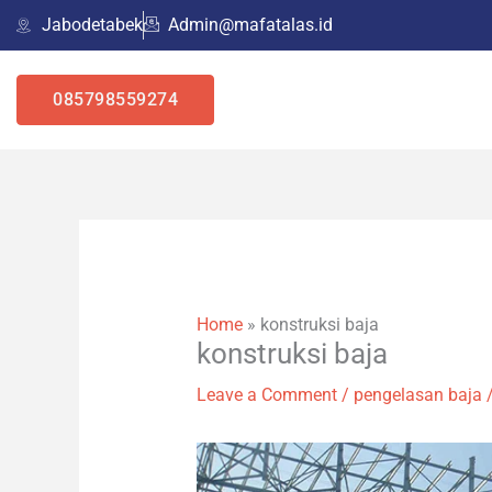
Skip
Jabodetabek
Admin@mafatalas.id
to
content
085798559274
Home
»
konstruksi baja
konstruksi baja
Leave a Comment
/
pengelasan baja
/