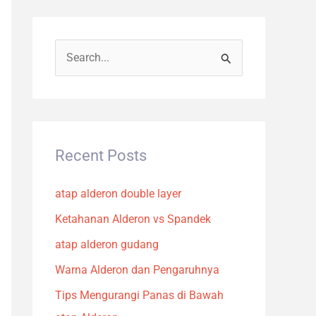
S
e
a
r
c
Recent Posts
h
atap alderon double layer
f
o
Ketahanan Alderon vs Spandek
r
atap alderon gudang
:
Warna Alderon dan Pengaruhnya
Tips Mengurangi Panas di Bawah