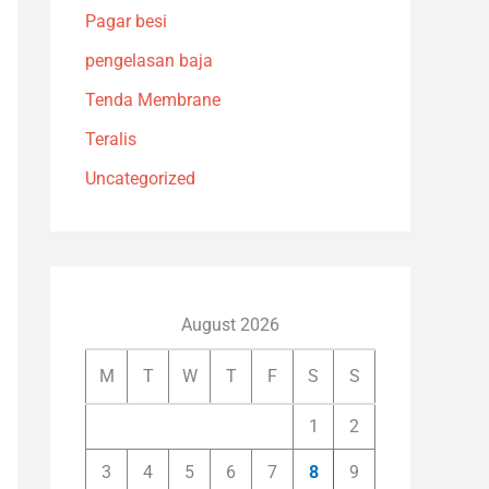
Pagar besi
pengelasan baja
Tenda Membrane
Teralis
Uncategorized
August 2026
M
T
W
T
F
S
S
1
2
3
4
5
6
7
8
9