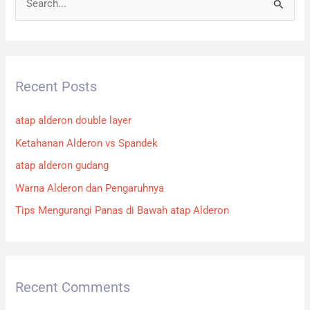
S
e
a
r
Recent Posts
c
h
atap alderon double layer
f
Ketahanan Alderon vs Spandek
o
atap alderon gudang
r
:
Warna Alderon dan Pengaruhnya
Tips Mengurangi Panas di Bawah atap Alderon
Recent Comments