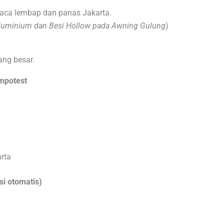
cuaca lembap dan panas Jakarta.
luminium dan Besi Hollow pada Awning Gulung
)
ang besar.
empotest
rta
si otomatis)