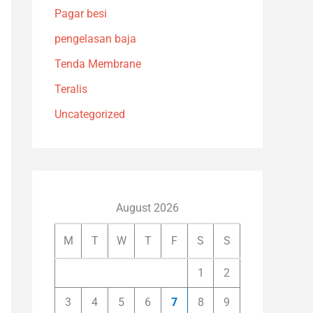
Pagar besi
pengelasan baja
Tenda Membrane
Teralis
Uncategorized
August 2026
M
T
W
T
F
S
S
1
2
3
4
5
6
7
8
9