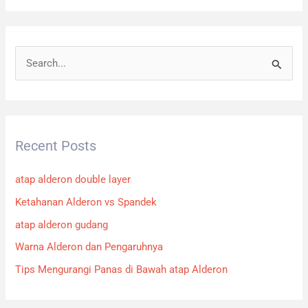
S
e
a
r
Recent Posts
c
h
atap alderon double layer
f
Ketahanan Alderon vs Spandek
o
atap alderon gudang
r
:
Warna Alderon dan Pengaruhnya
Tips Mengurangi Panas di Bawah atap Alderon