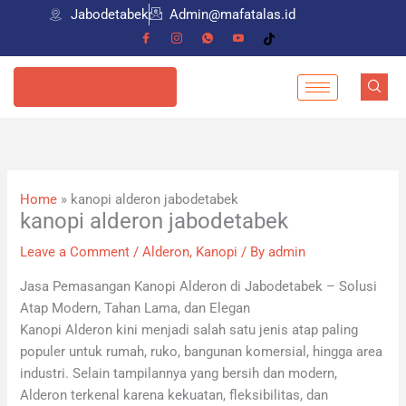
Skip
Jabodetabek
Admin@mafatalas.id
to
content
085798559274
Home
»
kanopi alderon jabodetabek
kanopi alderon jabodetabek
Leave a Comment
/
Alderon
,
Kanopi
/ By
admin
Jasa Pemasangan Kanopi Alderon di Jabodetabek – Solusi
Atap Modern, Tahan Lama, dan Elegan
Kanopi Alderon kini menjadi salah satu jenis atap paling
populer untuk rumah, ruko, bangunan komersial, hingga area
industri. Selain tampilannya yang bersih dan modern,
Alderon terkenal karena kekuatan, fleksibilitas, dan