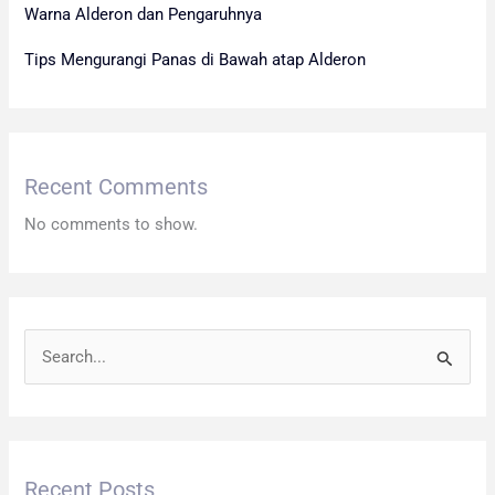
Warna Alderon dan Pengaruhnya
Tips Mengurangi Panas di Bawah atap Alderon
Recent Comments
No comments to show.
S
e
a
r
Recent Posts
c