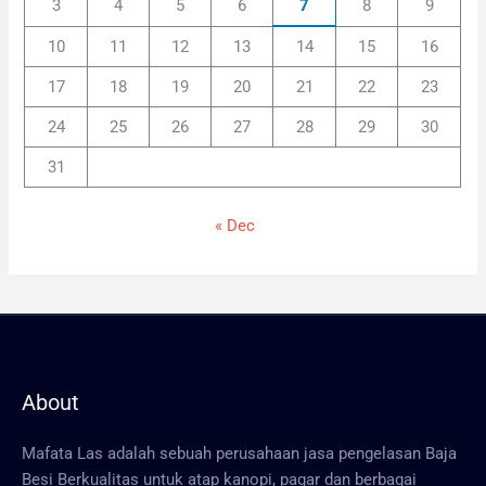
3
4
5
6
7
8
9
10
11
12
13
14
15
16
17
18
19
20
21
22
23
24
25
26
27
28
29
30
31
« Dec
About
Mafata Las adalah sebuah perusahaan jasa pengelasan Baja
Besi Berkualitas untuk atap kanopi, pagar dan berbagai