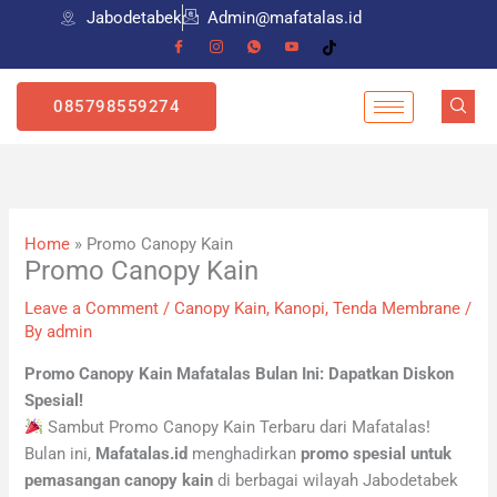
Skip
Jabodetabek
Admin@mafatalas.id
to
content
085798559274
Home
»
Promo Canopy Kain
Promo Canopy Kain
Leave a Comment
/
Canopy Kain
,
Kanopi
,
Tenda Membrane
/
By
admin
Promo Canopy Kain Mafatalas Bulan Ini: Dapatkan Diskon
Spesial!
Sambut Promo Canopy Kain Terbaru dari Mafatalas!
Bulan ini,
Mafatalas.id
menghadirkan
promo spesial untuk
pemasangan canopy kain
di berbagai wilayah Jabodetabek