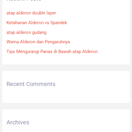
h
atap alderon double layer
f
Ketahanan Alderon vs Spandek
o
atap alderon gudang
r
:
Warna Alderon dan Pengaruhnya
Tips Mengurangi Panas di Bawah atap Alderon
Recent Comments
Archives