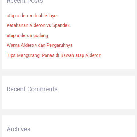
Recent Posts
c
h
atap alderon double layer
f
Ketahanan Alderon vs Spandek
o
atap alderon gudang
r
:
Warna Alderon dan Pengaruhnya
Tips Mengurangi Panas di Bawah atap Alderon
Recent Comments
Archives