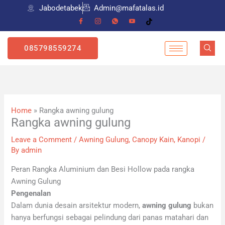
Skip
Jabodetabek
Admin@mafatalas.id
to
content
085798559274
Home
»
Rangka awning gulung
Rangka awning gulung
Leave a Comment
/
Awning Gulung
,
Canopy Kain
,
Kanopi
/
By
admin
Peran Rangka Aluminium dan Besi Hollow pada rangka
Awning Gulung
Pengenalan
Dalam dunia desain arsitektur modern,
awning gulung
bukan
hanya berfungsi sebagai pelindung dari panas matahari dan