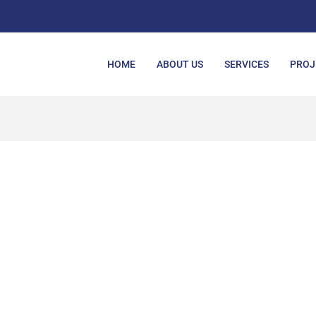
HOME
ABOUT US
SERVICES
PROJ