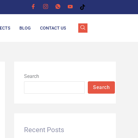
ECTS
BLOG
CONTACT US
Search
Search
Recent Posts