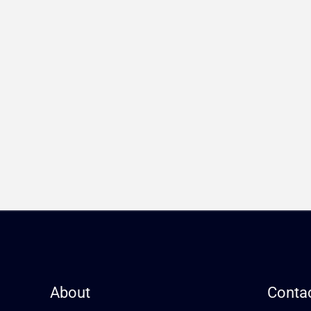
About
Contac