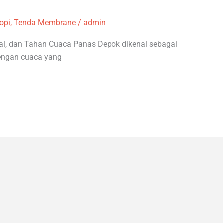
opi
,
Tenda Membrane
/
admin
nal, dan Tahan Cuaca Panas Depok dikenal sebagai
dengan cuaca yang