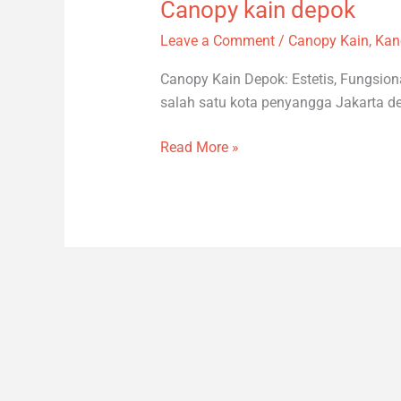
Canopy kain depok
Canopy
kain
Leave a Comment
/
Canopy Kain
,
Kan
depok
Canopy Kain Depok: Estetis, Fungsio
salah satu kota penyangga Jakarta 
Read More »