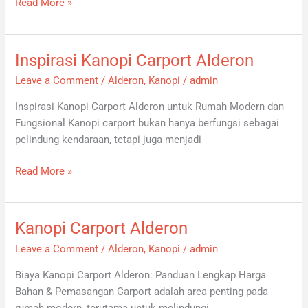
Read More »
Inspirasi Kanopi Carport Alderon
Inspirasi
Kanopi
Leave a Comment
/
Alderon
,
Kanopi
/
admin
Carport
Inspirasi Kanopi Carport Alderon untuk Rumah Modern dan
Alderon
Fungsional Kanopi carport bukan hanya berfungsi sebagai
pelindung kendaraan, tetapi juga menjadi
Read More »
Kanopi Carport Alderon
Kanopi
Carport
Leave a Comment
/
Alderon
,
Kanopi
/
admin
Alderon
Biaya Kanopi Carport Alderon: Panduan Lengkap Harga
Bahan & Pemasangan Carport adalah area penting pada
rumah modern, terutama untuk melindungi