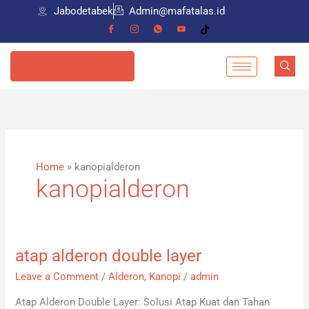
Skip
Jabodetabek
Admin@mafatalas.id
to
content
085798559274
Home
»
kanopialderon
kanopialderon
atap alderon double layer
atap
alderon
Leave a Comment
/
Alderon
,
Kanopi
/
admin
double
Atap Alderon Double Layer: Solusi Atap Kuat dan Tahan
layer