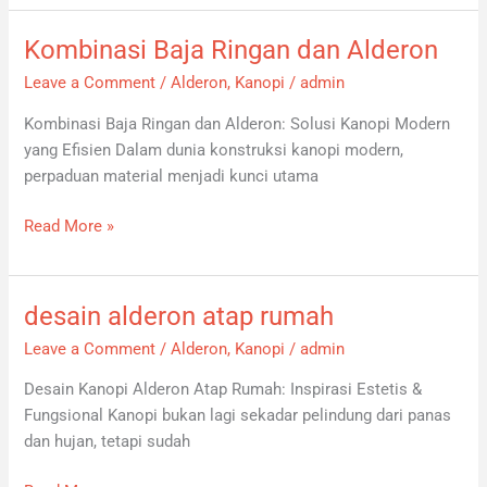
Kombinasi Baja Ringan dan Alderon
Kombinasi
Baja
Leave a Comment
/
Alderon
,
Kanopi
/
admin
Ringan
Kombinasi Baja Ringan dan Alderon: Solusi Kanopi Modern
dan
yang Efisien Dalam dunia konstruksi kanopi modern,
Alderon
perpaduan material menjadi kunci utama
Read More »
desain alderon atap rumah
desain
alderon
Leave a Comment
/
Alderon
,
Kanopi
/
admin
atap
Desain Kanopi Alderon Atap Rumah: Inspirasi Estetis &
rumah
Fungsional Kanopi bukan lagi sekadar pelindung dari panas
dan hujan, tetapi sudah