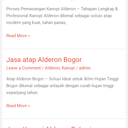
Kanopi
Proses Pemasangan Kanopi Alderon – Tahapan Lengkap &
Alderon
Profesional Kanopi Alderon dikenal sebagai solusi atap
modern yang kuat, tahan panas,
Read More »
Jasa atap Alderon Bogor
Jasa
atap
Leave a Comment
/
Alderon
,
Kanopi
/
admin
Alderon
Atap Alderon Bogor – Solusi Ideal untuk Iklim Hujan Tinggi
Bogor
Bogor dikenal sebagai wilayah dengan curah hujan tinggi
sepanjang tahun.
Read More »