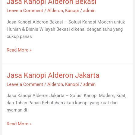
Jasa Kanopi Alderon Bekasi
Jasa
Kanopi
Leave a Comment
/
Alderon
,
Kanopi
/
admin
Alderon
Jasa Kanopi Alderon Bekasi – Solusi Kanopi Modern untuk
Bekasi
Hunian & Bisnis Wilayah Bekasi dikenal dengan suhu yang
cukup panas
Read More »
Jasa Kanopi Alderon Jakarta
Jasa
Kanopi
Leave a Comment
/
Alderon
,
Kanopi
/
admin
Alderon
Jasa Kanopi Alderon Jakarta – Solusi Kanopi Modern, Kuat,
Jakarta
dan Tahan Panas Kebutuhan akan kanopi yang kuat dan
nyaman di
Read More »