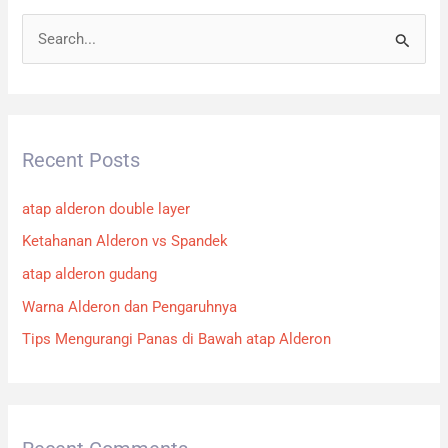
S
e
a
r
Recent Posts
c
h
atap alderon double layer
f
Ketahanan Alderon vs Spandek
o
atap alderon gudang
r
:
Warna Alderon dan Pengaruhnya
Tips Mengurangi Panas di Bawah atap Alderon