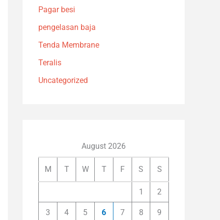
Pagar besi
pengelasan baja
Tenda Membrane
Teralis
Uncategorized
August 2026
M
T
W
T
F
S
S
1
2
3
4
5
6
7
8
9