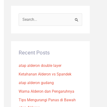
S
e
a
r
c
Recent Posts
h
atap alderon double layer
f
o
Ketahanan Alderon vs Spandek
r
atap alderon gudang
:
Warna Alderon dan Pengaruhnya
Tips Mengurangi Panas di Bawah