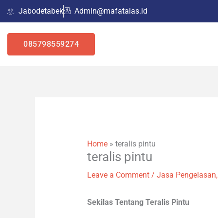
Skip
Jabodetabek
Admin@mafatalas.id
to
content
Home
»
teralis pintu
teralis pintu
Leave a Comment
/
Jasa Pengelasan
Sekilas Tentang Teralis Pintu