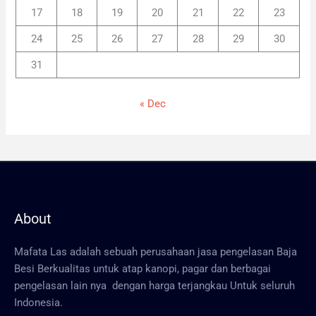
17
18
19
20
21
22
23
24
25
26
27
28
29
30
31
« Dec
About
Mafata Las adalah sebuah perusahaan jasa pengelasan Baja
Besi Berkualitas untuk atap kanopi, pagar dan berbagai
pengelasan lain nya dengan harga terjangkau Untuk seluruh
Indonesia.