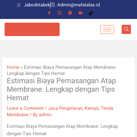
Skip
Jabodetabek
Admin@mafatalas.id
to
content
085798559274
Home
»
Estimasi Biaya Pemasangan Atap Membrane:
Lengkap dengan Tips Hemat
Estimasi Biaya Pemasangan Atap
Membrane: Lengkap dengan Tips
Hemat
Leave a Comment
/
Jasa Pengelasan
,
Kanopi
,
Tenda
Membrane
/ By
admin
Estimasi Biaya Pemasangan Atap Membrane: Lengkap
dengan Tips Hemat