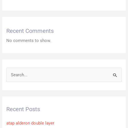
Recent Comments
No comments to show.
S
e
a
r
Recent Posts
c
h
atap alderon double layer
f