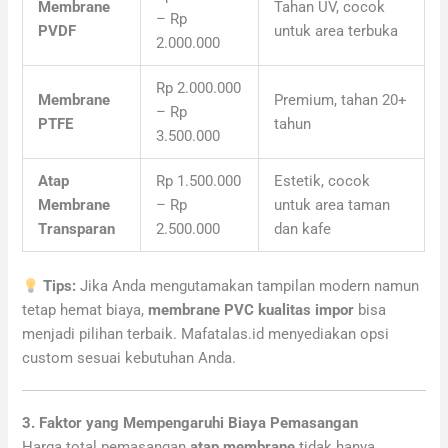
Membrane
Tahan UV, cocok
– Rp
PVDF
untuk area terbuka
2.000.000
Rp 2.000.000
Membrane
Premium, tahan 20+
– Rp
PTFE
tahun
3.500.000
Atap
Rp 1.500.000
Estetik, cocok
Membrane
– Rp
untuk area taman
Transparan
2.500.000
dan kafe
Tips:
Jika Anda mengutamakan tampilan modern namun
tetap hemat biaya,
membrane PVC kualitas impor
bisa
menjadi pilihan terbaik. Mafatalas.id menyediakan opsi
custom sesuai kebutuhan Anda.
3. Faktor yang Mempengaruhi Biaya Pemasangan
Harga total pemasangan
atap membrane
tidak hanya